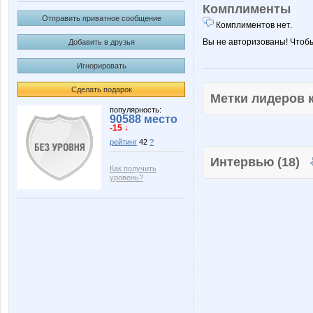
Комплименты
Отправить приватное сообщение
Комплиментов нет.
Вы не авторизованы! Чтоб
Добавить в друзья
Игнорировать
Сделать подарок
Метки лидеров
популярность:
90588 место
-15 ↓
рейтинг
42
?
Интервью (18)
Как получить
уровень?