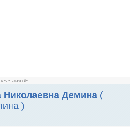
статус
«трастовый»
 Николаевна Демина
(
лина )