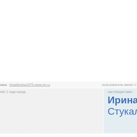
ушка
:
irinademina1975.www.nn.ru
пользователь имеет 
ее 1 года назад
настоящее имя:
Ирина
Стука