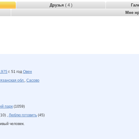
Друзья
( 4 )
Гал
Мне н
1975
г. 51 год
Овен
язанская обл.
,
Сасово
ий парк
(1059)
10) ,
Люблю готовить
(45)
ивый человек.