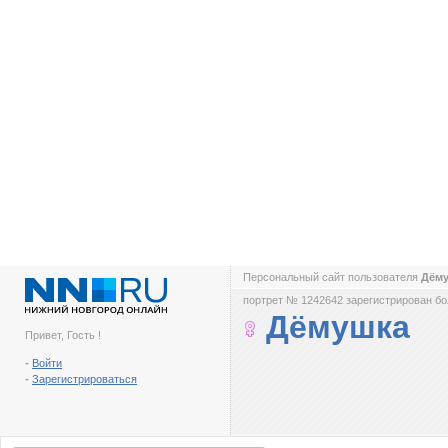
Персональный сайт пользователя
Дём
портрет № 1242642 зарегистрирован бол
Дёмушка
Привет, Гость !
-
Войти
-
Зарегистрироваться