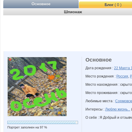
Основное
Блог
( 0 )
Шпионаж
Основное
Дата рождения :
22 Марта
Место рождения :
Россия
,
Р
Место нахождения : скрыто
Место проживания : скрыто
Любимые места :
Сормовск
Интересы :
Люблю жизнь...
(
О себе : Я Добрый и отзывч
Портрет заполнен на 97 %