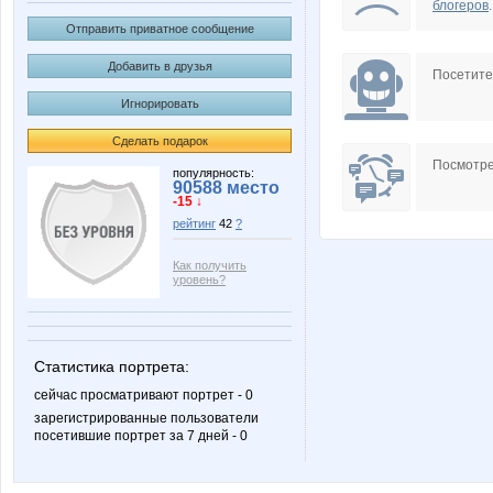
блогеров
.
Отправить приватное сообщение
Добавить в друзья
Посетит
Игнорировать
Сделать подарок
Посмотре
популярность:
90588 место
-15 ↓
рейтинг
42
?
Как получить
уровень?
Статистика портрета:
сейчас просматривают портрет - 0
зарегистрированные пользователи
посетившие портрет за 7 дней - 0