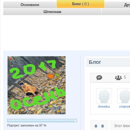
Блог
( 0 )
Основное
Др
Шпионаж
Блог
5
Annetka
chatnoi
Портрет заполнен на 97 %
Этот блог